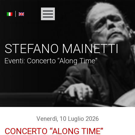
HOMEPAGE
STEFANO MAINETTI
BIOGRAFIA
Eventi
: Concerto “Along Time”
DISCOGRAFIA
PROGETTI
RICONOSCIMENTI
MULTIMEDIA
Venerdì
, 10
Luglio
2026
PRESS
CONCERTO “ALONG TIME”