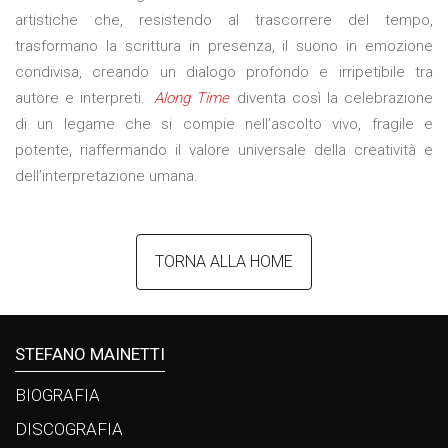
artistiche che, resistendo al trascorrere del tempo,
trasformano la scrittura in presenza, il suono in emozione
condivisa, creando un dialogo profondo e irripetibile tra
autore e interpreti.
Along Time
diventa così la celebrazione
di un legame che si compie nell’ascolto vivo, fragile e
potente, riaffermando il valore universale della creatività e
dell’interpretazione umana.
TORNA ALLA HOME
STEFANO MAINETTI
BIOGRAFIA
DISCOGRAFIA