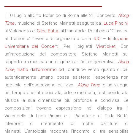
LINKS
Il 10 Luglio all’Orto Botanico di Roma alle 21, Concerto
Along
CONTATTI
Time
, musiche di Stefano Mainetti eseguite da
Luca Pincini
al Violoncello e
Gilda Buttà
al Pianoforte. Per il ciclo “Classica
al Tramonto” l’evento è organizzato dalla
IUC – Istituzione
Universitaria dei Concerti
. Per i biglietti
Vivaticket
. Con
un’introduzione del compositore Stefano Mainetti sul
rapporto tra musica e intelligenza artificiale generativa,
Along
Time
, tratto dall’omonimo cd
, conduce verso quanto di più
autenticamente umano possa esistere: l’esperienza non
ripetibile dell’esecuzione dal vivo.
Along Time
è un viaggio
nel tempo che intreccia vita, arte e memoria, restituendo alla
Musica la sua dimensione più profonda e condivisa. Le
composizioni trovano espressione nel dialogo tra il
Violoncello di Luca Pincini e il Pianoforte di Gilda Buttà,
interpreti di riferimento di molte partiture di
Mainetti. L’antologia racconta l’incontro di tre sensibilità