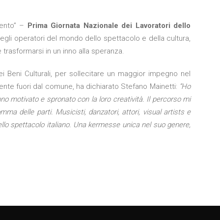
mento” –
Prima Giornata Nazionale dei Lavoratori dello
egli operatori del mondo dello spettacolo e della cultura,
trasformarsi in un inno alla speranza.
i Beni Culturali, per sollecitare un maggior impegno nel
lmente fuori dal comune, ha dichiarato Stefano Mainetti:
“Ho
no motivato e spronato con la loro creatività. Il percorso mi
a delle parti. Musicisti, danzatori, attori, visual artists e
dello spettacolo italiano. Una kermesse unica nel suo genere,