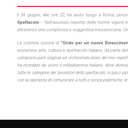
Il 24 giugno, alle ore 22, ha avuto luogo a Roma, pres
Spettacolo
– Nell’assoluto rispetto delle norme vigenti i
attraverso una complessa e suggestiva messinscena. Un trip
La colonna sonora di
“Grido per un nuovo Rinascimen
sostenere arte, cultura e spettacolo italiano, da parte de
composto parti originali ed orchestrato brani del mio repert
ha ricordato da vicino il melodramma Italiano, dove diverse 
tutte le categorie dei lavoratori dello spettacolo, in poco 
con la speranza di comunicare a tutti e senza polemiche, le 