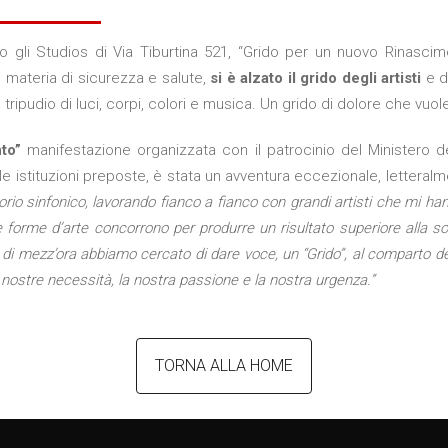
so gli Studios di Via Tiburtina 521, “Grido per un nuovo Rinasci
n materia di sicurezza e salute,
si è alzato il grido degli artisti
e d
udio di luci, corpi, colori e musica. Un grido di dolore che vuole 
to”
manifestazione organizzata con il patrocinio del Ministero de
lle istituzioni preposte, è stata un avventura eccezionale, lettera
orio sinfonico, lavorando fianco a fianco con grandi artisti che mi han
forme d’arte concorrono per produrre un risultato superiore alla somm
più di mezz’ora abbiamo cercato di dare voce, un “Grido”, al comparto 
nostre necessità, la nostra passione e la nostra urgenza.”
TORNA ALLA HOME