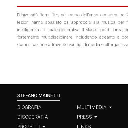
l’Università Roma Tre, nel corso dell’anno accademico
lezioni hanno spaziato dall’approccio alla musica per
intelligenza artificiale generativa. Il Master post laurea
fortemente multidisciplinare, includendo accanto a conten
comunicazione attraverso vari tipi di media e all’organizzaz
STEFANO MAINETTI
BIOGRAFIA
MULTIMEDIA
DISCOGRAFIA
PRESS
PROGETTI
LINKS