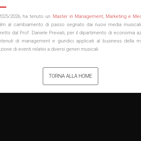
 2025/2026, ha tenuto un
Master in Management, Marketing e Med
 film al cambiamento di passo segnato dai nuovi media musicali,
, diretto dal Prof. Daniele Previati, per il dipartimento di economi
uti di management e giuridici applicati al business della musica, 
ione di eventi relativi a diversi generi musicali.
TORNA ALLA HOME