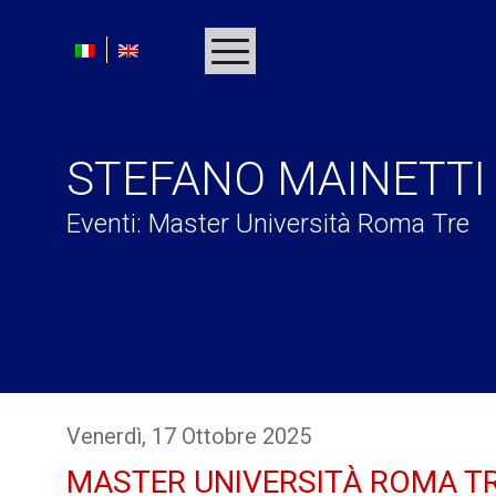
HOMEPAGE
BIOGRAFIA
DISCOGRAFIA
STEFANO MAINETTI
PROGETTI
Eventi
: Master Università Roma Tre
RICONOSCIMENTI
MULTIMEDIA
PRESS
LINKS
CONTATTI
Venerdì
, 17
Ottobre
2025
MASTER UNIVERSITÀ ROMA T