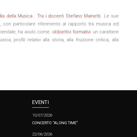
ia della Musica
.
Tra i docenti Stefano Mainetti
. Le sue
 con particolare riferimento al rapporto tra musica ed
a aziendale, ha avuto come
obbiettivi formativi
un carattere
profili relativi alla storia, alla fruizione critica, alla
EVENTI
10/07/2026
CONCERTO “ALONG TIME”
22/06/2026