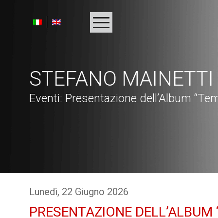
HOMEPAGE
BIOGRAFIA
DISCOGRAFIA
STEFANO MAINETTI
PROGETTI
Eventi
: Presentazione dell’Album “Tem
RICONOSCIMENTI
MULTIMEDIA
PRESS
LINKS
CONTATTI
Lunedì
, 22
Giugno
2026
PRESENTAZIONE DELL’ALBUM 