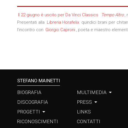
Il 22 giugno è uscito per Da Vinci Classics
Tempo Altro
,
Presentati alla
Libreria Horafelix
quindici brani per chita
l’incontro con
Giorgio Caproni
, poeta e maestro elementar
STEFANO MAINETTI
BIOGRAFIA
MULTIMEDIA
DISCOGRAFIA
PRESS
PROGETTI
LINKS
RICONOSCIMENTI
CONTATTI