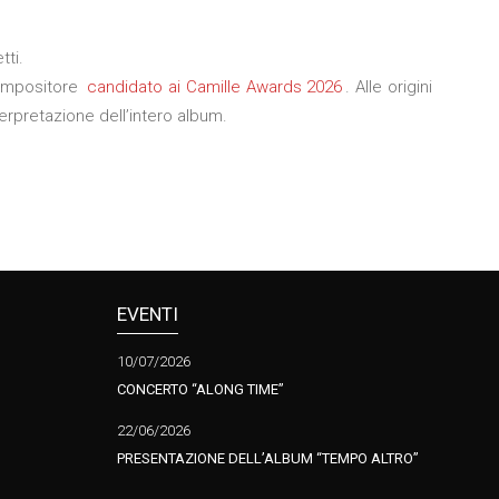
tti.
compositore
candidato ai Camille Awards 2026
. Alle origini
interpretazione dell’intero album.
EVENTI
10/07/2026
CONCERTO “ALONG TIME”
22/06/2026
PRESENTAZIONE DELL’ALBUM “TEMPO ALTRO”