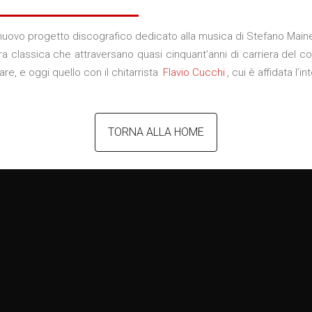
 nuovo progetto discografico dedicato alla musica di Stefano Maine
rra classica che attraversano quasi cinquant’anni di carriera del 
e, e oggi quello con il chitarrista
Flavio Cucchi
, cui è affidata l’
TORNA ALLA HOME