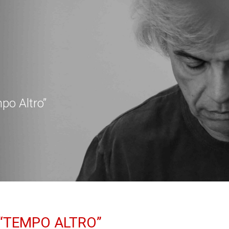
po Altro”
“TEMPO ALTRO”